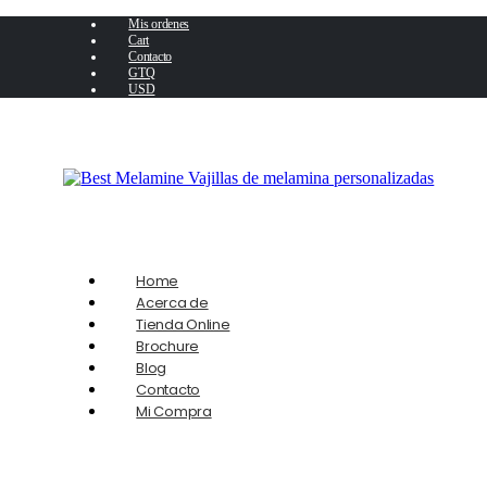
Mis ordenes
Cart
Contacto
GTQ
USD
Home
Acerca de
Tienda Online
Brochure
Blog
Contacto
Mi Compra