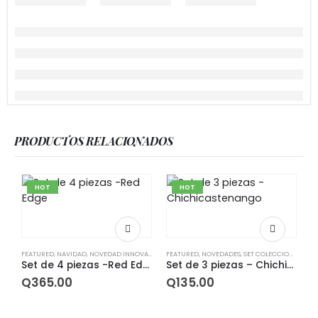
PRODUCTOS RELACIONADOS
HOT
HOT
FEATURED
,
NAVIDAD
,
NOVEDAD INNOVACIONES
FEATURED
,
PIEZAS
,
,
SET INFANTILES
NOVEDADES
,
SET COLECCIONES
,
SET OFERTAS
,
SETS
,
SET
Set de 4 piezas -Red Edge
Set de 3 piezas – Chichicastenango
Q
365.00
Q
135.00