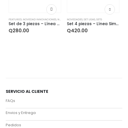
FEATURED
,
NOVEDAD INNOVACIONES
,
NOVEDAD OFERTAS
NOVEDADES
,
,
NOVEDADES
SET LISAS
,
SETS
,
SET COLECCIONES
,
SE
Set de 3 piezas – Línea Matte Taupe
Set 4 piezas – Línea Simple Round
Q
280.00
Q
420.00
C
SERVICIO AL CLIENTE
FAQs
Envios y Entrega
Pedidos