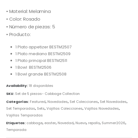
• Material: Melamina
• Color: Rosado
• Número de piezas: 5
• Producto:
1 Plato appetizer BESTM2507
1 Plato mediano BESTM2509
1 Plato principal BESTM2511
1 Bowl BESTM2506
1 Bowl grande BESTM2508
Availability:
18 disponibles
SKU:
Set de 5 piezas- Cabbage Collection
Categorías:
Featured
,
Novedades
,
Set Colecciones
,
Set Novedades
,
Set Temporadas
,
Sets
,
Vajillas Colecciones
,
Vajillas Novedades
,
Vajillas Temporadas
Etiquetas:
cabbage
,
easter
,
Novedad
,
Nuevo
,
repollo
,
Summer2026
,
Temporada