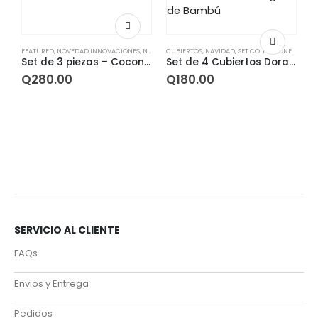
FEATURED
,
NOVEDAD INNOVACIONES
,
NOVEDAD OFERTAS
CUBIERTOS
,
,
NAVIDAD
NOVEDAD SET DE REGALO
,
SET COLECCIONES
,
NOVEDA
,
SETS
Set de 3 piezas – Coconut
Set de 4 Cubiertos Dorados – Con Mango de Bambú
Q
280.00
Q
180.00
C
SERVICIO AL CLIENTE
FAQs
Envios y Entrega
Pedidos