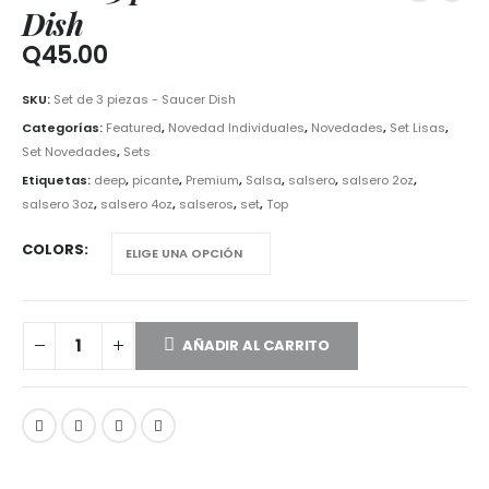
Dish
Q
45.00
SKU:
Set de 3 piezas - Saucer Dish
Categorías:
Featured
,
Novedad Individuales
,
Novedades
,
Set Lisas
,
Set Novedades
,
Sets
Etiquetas:
deep
,
picante
,
Premium
,
Salsa
,
salsero
,
salsero 2oz
,
salsero 3oz
,
salsero 4oz
,
salseros
,
set
,
Top
COLORS
AÑADIR AL CARRITO