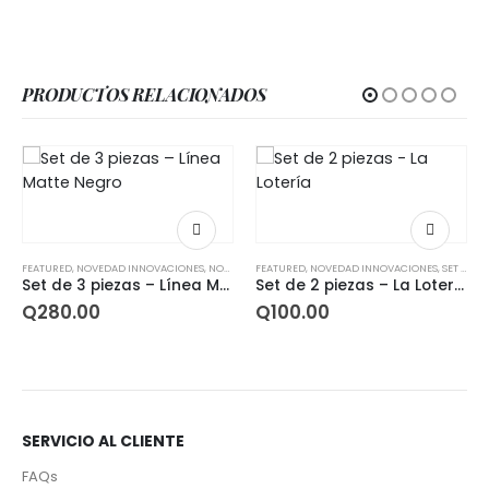
PRODUCTOS RELACIONADOS
HOT
DAD INNOVACIONES
,
NOVEDAD OFERTAS
FEATURED
,
,
NOVEDADES
NOVEDAD INNOVACIONES
,
SET COLECCIONES
,
SET COLECCIONES
,
SET LISAS
NOVEDADES
,
SET NOVEDADES
,
SET OFERTA
,
SET LISA
Set de 3 piezas – Línea Matte Negro
Set de 2 piezas – La Lotería
Q
100.00
Q
420.00
SERVICIO AL CLIENTE
FAQs