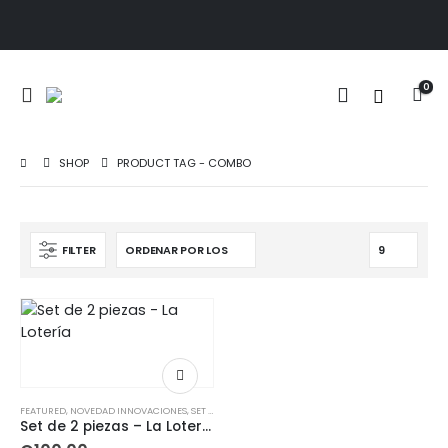
0
SHOP
PRODUCT TAG -
COMBO
FILTER
FEATURED
,
NOVEDAD INNOVACIONES
,
SET COLECCIONES
,
SET OFERTAS
,
SET TEMPORADAS
,
SETS
Set de 2 piezas – La Lotería