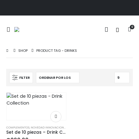
0
SHOP
PRODUCT TAG -
DRINKS
FILTER
COMPLEMENTOS
,
NOVEDAD INNOVACIONES
,
NOVEDAD SET DE REGALO
,
NOVEDADES
,
REGALOS
,
S
Set de 10 piezas – Drink Collection