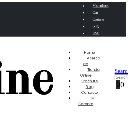
Mis ordenes
Cart
Contacto
GTQ
USD
Home
Acerca
de
Tienda
Searc
Online
Brochure
0
0
Blog
Contacto
Mi
Compra