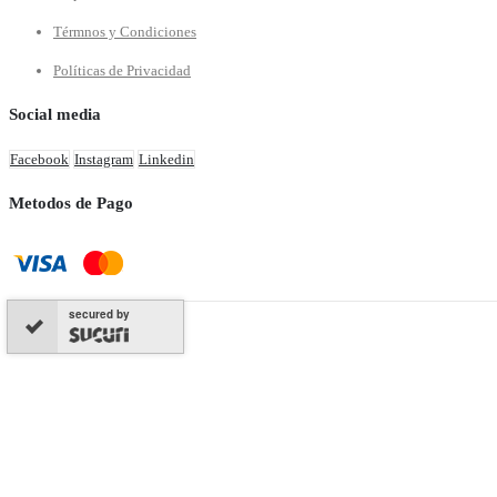
Térmnos y Condiciones
Políticas de Privacidad
Social media
Facebook
Instagram
Linkedin
Metodos de Pago
secured by
Hola, soy Mina. ¡Bienvenid@!
1
Hola, soy Mina. ¡Bienvenid@!
¿Te puedo ayudar en algo?
Hola Mina.