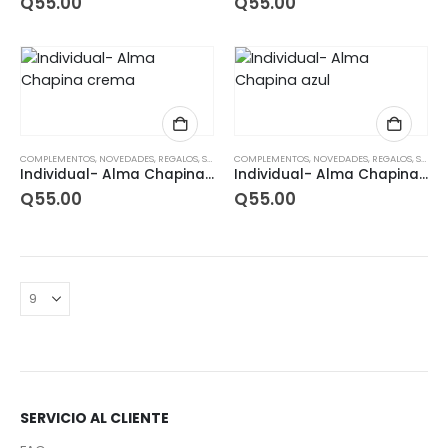
Q
55.00
Q
55.00
COMPLEMENTOS
,
NOVEDADES
,
REGALOS
,
SETS
COMPLEMENTOS
,
NOVEDADES
,
REGALOS
,
SETS
Individual- Alma Chapina crema
Individual- Alma Chapina azul
Q
55.00
Q
55.00
SERVICIO AL CLIENTE