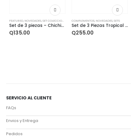
FEATURED
,
NOVEDADES
,
SET COLECCIONES
,
SET TEMPORADAS
COMPLEMENTOS
,
SETS
,
NOVEDADES
,
SETS
Set de 3 piezas – Chichicastenango
Set de 3 Piezas Tropical Stripes Red
Q
135.00
Q
255.00
F
SERVICIO AL CLIENTE
FAQs
Envios y Entrega
Pedidos